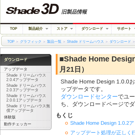
旧製品情報
TOP
製品紹介
ストア
ダウンロード
サポート
TOP
＞
グラフィック
＞
製品一覧
＞
Shade ドリームハウス
＞
ダウンロード
■Shade Home Des
ダウンロード
月21日）
アップデータ
Shade ドリームハウス
2.0.4アップデータ
Shade Home Design 
Shade ドリームハウス
ップデータです。
2.0.3アップデータ
ダウンロードセンター
でユー
Shade ドリームハウス
2.0.0.1アップデータ
ち、ダウンロードページでダ
Shade ドリームハウス無
償アップデータ
もくじ
体験版
Shade Home Design 1
動作チェッカー
アップデート処理が正しく