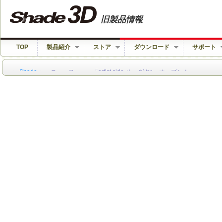
旧製品情報
TOP
製品紹介
ストア
ダウンロード
サポート
＞
Shade
＞ ニュース ＞ 「artist side ベータVer.」オープン！
画像投稿機/フォーラムをご利用のお客様へ
画像投稿機は、2008年10月15日をもちまして終了しました。
長い間ご利用ありがとうございました。
（現在閲覧のみ可能です。新規の投稿はできません。）
登録無料！まずはお試し
機能に関する詳細はコチラ