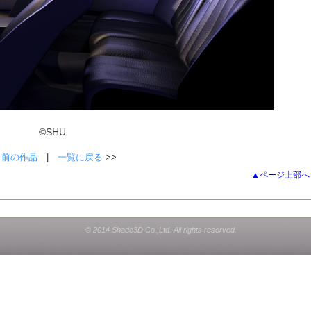
©SHU
<
前の作品
|
一覧に戻る
>>
▲ページ上部へ
© 2014 Shade3D Co.,Ltd. All rights reserved.