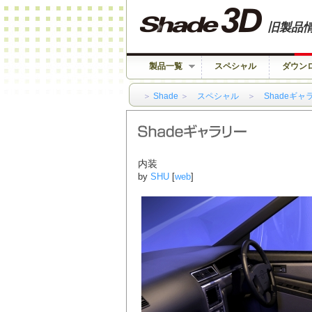
旧製品
製品一覧
スペシャル
ダウン
＞
Shade
＞
スペシャル
＞
Shadeギャ
内装
by
SHU
[
web
]