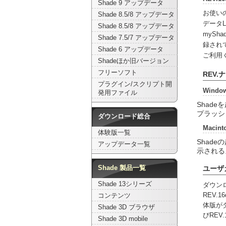
Shade 9 アップデータ
お使いの
Shade 8.5/8 アップデータ
データ
Shade 8.5/8 アップデータ
myShad
Shade 7.5/7 アップデータ
録されて
Shade 6 アップデータ
ご利用
Shadeほか旧バージョン
フリーソフト
REV
プラグイン/スクリプト開
Windo
発用ファイル
Shad
プラッシ
ダウンロード総合
Macin
体験版一覧
Shad
アップデータ一覧
示される
ユーザ
Shade 製品一覧
Shade 13シリーズ
ダウンロ
REV
コンテンツ
体版が
Shade 3D ブラウザ
びREV
Shade 3D mobile