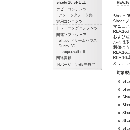
REV.
Shade 10 SPEED
ホビーコンテンツ
アンロックデータ集
Shade
Shad
実用コンテンツ
マニュア
トレーニングコンテンツ
REV.
関連ソフトウェア
および追
Shade ドリームハウス
ルの旧版
Sunny 3D
新後の内
「SuperSoft」II
REV.
REV.
関連書籍
方は、こ
旧バージョン/販売終了
対象製
Sha
Sha
Sha
Sha
Sha
Sha
Sha