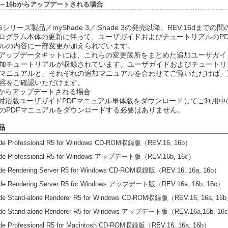
16～16bからアップデートされる場合
 R5シリーズ製品／myShade 3／iShade 3の発売以降、REV.16dまでの間
eプログラム本体の更新に伴って、ユーザガイドおよびチュートリアルのPD
ルの内容に一部変更が加えられています。
16dアップデータキットには、これらの変更箇所をまとめた追加ユーザガイ
加チュートリアルが収録されています。ユーザガイドおよびチュートリ
マニュアルと、それぞれの追加マニュアルを合わせてご覧いただけば、
容をご確認いただけます。
16cからアップデートされる場合
16c対応版ユーザガイドPDFマニュアル単体版をダウンロードしてご利用中
のPDFマニュアルをダウンロードする必要はありません。
品
de Professional R5 for Windows CD-ROM収録版（REV.16, 16b）
de Professional R5 for Windows アップデート版（REV.16b, 16c）
de Rendering Server R5 for Windows CD-ROM収録版（REV.16, 16a, 16b）
de Rendering Server R5 for Windows アップデート版（REV.16a, 16b, 16c）
de Stand-alone Renderer R5 for Windows CD-ROM収録版（REV.16, 16a, 16
de Stand-alone Renderer R5 for Windows アップデート版（REV.16a,16b, 16
de Professional R5 for Macintosh CD-ROM収録版（REV.16, 16a, 16b）