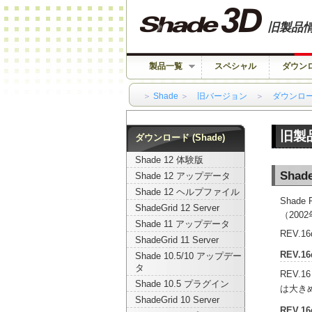
旧製品
製品一覧
スペシャル
ダウン
＞
Shade
＞
旧バージョン
＞
ダウンロ
旧製
ダウンロード (Shade)
Shade 12 体験版
Shad
Shade 12 アップデータ
Shade 12 ヘルプファイル
Shade
ShadeGrid 12 Server
（200
Shade 11 アップデータ
REV
ShadeGrid 11 Server
REV.
Shade 10.5/10 アップデー
タ
REV
Shade 10.5 プラグイン
は大き
ShadeGrid 10 Server
REV.