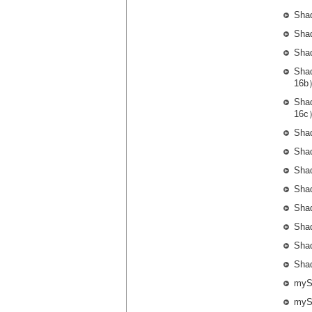
Sha
Sha
Sha
Sha
16b
Sha
16c
Sha
Sha
Sha
Sha
Sha
Sha
Sha
Sha
myS
myS