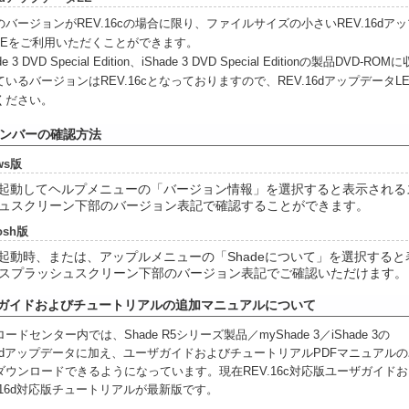
バージョンがREV.16cの場合に限り、ファイルサイズの小さいREV.16dアッ
LEをご利用いただくことができます。
e 3 DVD Special Edition、iShade 3 DVD Special Editionの製品DVD-ROMに
いるバージョンはREV.16cとなっておりますので、REV.16dアップデータL
ください。
.ナンバーの確認方法
ws版
eを起動してヘルプメニューの「バージョン情報」を選択すると表示される
ュスクリーン下部のバージョン表記で確認することができます。
tosh版
eの起動時、または、アップルメニューの「Shadeについて」を選択すると
スプラッシュスクリーン下部のバージョン表記でご確認いただけます。
ガイドおよびチュートリアルの追加マニュアルについて
ードセンター内では、Shade R5シリーズ製品／myShade 3／iShade 3の
.16dアップデータに加え、ユーザガイドおよびチュートリアルPDFマニュアル
ダウンロードできるようになっています。現在REV.16c対応版ユーザガイドお
.16d対応版チュートリアルが最新版です。