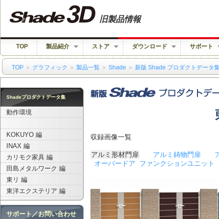
旧製品情報
TOP
製品紹介
ストア
ダウンロード
サポート
TOP
＞
グラフィック
＞
製品一覧
＞
Shade
＞
新版 Shade プロダクトデータ
Shadeプロダクトデータ集
動作環境
KOKUYO 編
収録画像一覧
INAX 編
アルミ形材門扉
アルミ鋳物門扉
カリモク家具 編
オーバードア
ファンクションユニット
田島メタルワーク 編
東リ 編
東洋エクステリア 編
サポート／お問い合わせ