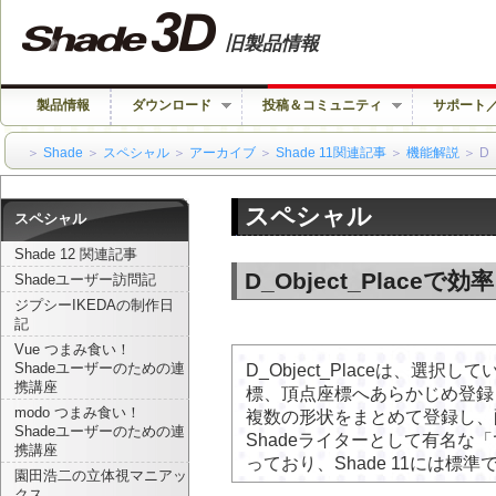
旧製品情報
製品情報
ダウンロード
投稿＆コミュニティ
サポート
＞
Shade
＞
スペシャル
＞
アーカイブ
＞
Shade 11関連記事
＞
機能解説
＞ D
スペシャル
スペシャル
Shade 12 関連記事
D_Object_Place
Shadeユーザー訪問記
ジプシーIKEDAの制作日
記
Vue つまみ食い！
D_Object_Placeは、選
Shadeユーザーのための連
携講座
標、頂点座標へあらかじめ登録
modo つまみ食い！
複数の形状をまとめて登録し、
Shadeユーザーのための連
Shadeライターとして有名な
携講座
っており、Shade 11には標
園田浩二の立体視マニアッ
クス