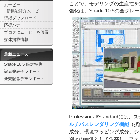
ことで、モデリングの生産性を
ムービー
強化は、Shade 10.5の全
新機能紹介ムービー
壁紙ダウンロード
応援バナー
ブログにムービーを設置
媒体掲載情報
最新ニュース
Shade 10.5 限定特典
記者発表会レポート
発売記念デモレポート
Professional/Standa
ルチパスレンダリング機能
（拡
成分、環境マッピング成分、シ
別々の画像として保存し、フォ