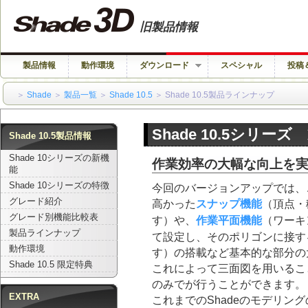
旧製品情報
製品情報
動作環境
ダウンロード
スペシャル
投稿
＞
Shade
＞
製品一覧
＞
Shade 10.5
＞ Shade 10.5製品ラインナップ
Shade 10.5シリー
Shade 10.5製品情報
Shade 10シリーズの新機
作業効率の大幅な向上を
能
Shade 10シリーズの特徴
今回のバージョンアップでは、
グレード紹介
高かった
スナップ機能
（頂点・
グレード別機能比較表
す）や、
作業平面機能
（ワーキ
製品ラインナップ
て設定し、そのポリゴンに接す
動作環境
す）の搭載など基本的な部分の
Shade 10.5 限定特典
これによって三面図を用いるこ
のみでが行うことができます。
EXTRA
これまでのShadeのモデリン