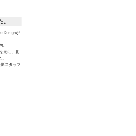
した。
Designが
」内。
を元に、北
した。
、撮影スタッフ