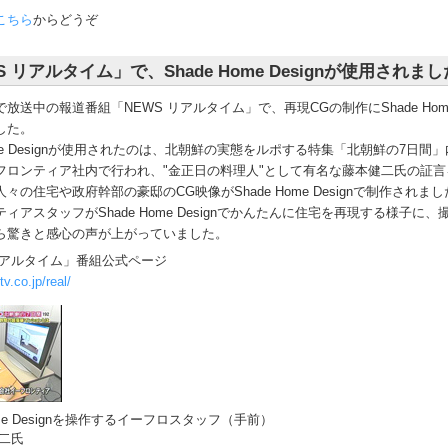
こちら
からどうぞ
S リアルタイム」で、Shade Home Designが使用されま
放送中の報道番組「NEWS リアルタイム」で、再現CGの制作にShade Home 
した。
Home Designが使用されたのは、北朝鮮の実態をルポする特集「北朝鮮の7日間
フロンティア社内で行われ、"金正日の料理人"として有名な藤本健二氏の証言
々の住宅や政府幹部の豪邸のCG映像がShade Home Designで制作されま
ィアスタッフがShade Home Designでかんたんに住宅を再現する様子に
ら驚きと感心の声が上がっていました。
 リアルタイム」番組公式ページ
v.co.jp/real/
Home Designを操作するイーフロスタッフ（手前）
二氏