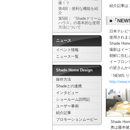
庫！？
紹介記事は
第4回：便利な機能を紹
介
第5回：「Shadeドリーム
■「NEW
ハウス」の基本的な使用
方法について
日本テレビで
使用されま
ニュース
Shade 
撮影はイー
イベント情報
朝鮮に住む人
ニュース一覧
イーフロンテ
の皆さんか
Shade Home Design
「NEWS
操作方法
http://www.nt
Shadeとの連携
インタビュー
ショールーム訪問記
ユーザー事例
紹介記事
プロモーションムービー
Shade 
奥は藤本健