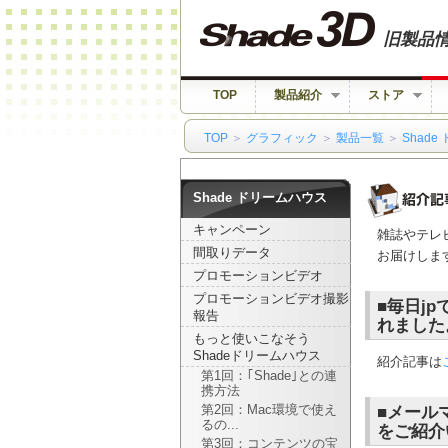
旧製品
TOP
製品紹介
ストア
TOP
＞
グラフィック
＞
製品一覧
＞
Shad
Shade ドリームハウス
キャンペーン
雑誌やテレビ
間取りデータ
お届けしま
プロモーションビデオ
プロモーションビデオ撮影
■毎日jp
報告
れました
もっと使いこなそう
Shadeドリームハウス
紹介記事は
第1回：｢Shade｣との連
携方法
■メールマ
第2回：Mac環境で使え
るの...
をご紹介
第3回：コンテンツの宝